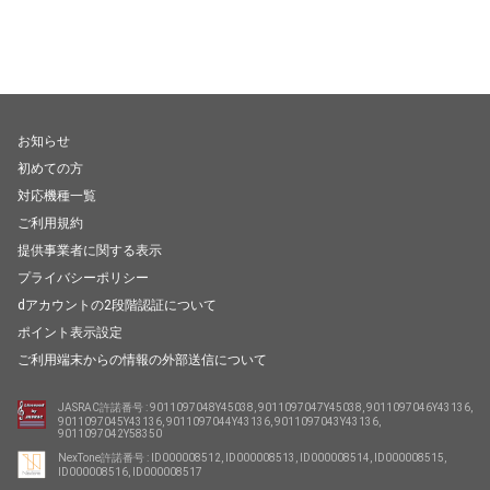
お知らせ
初めての方
対応機種一覧
ご利用規約
提供事業者に関する表示
プライバシーポリシー
dアカウントの2段階認証について
ポイント表示設定
ご利用端末からの情報の外部送信について
JASRAC許諾番号 : 9011097048Y45038, 9011097047Y45038, 9011097046Y43136,
9011097045Y43136, 9011097044Y43136, 9011097043Y43136,
9011097042Y58350
NexTone許諾番号 : ID000008512, ID000008513, ID000008514, ID000008515,
ID000008516, ID000008517